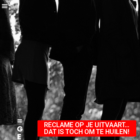
=
RECLAME OP JE UITVAART...
G
DAT IS TOCH OM TE HUILEN!
E