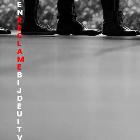
E
N
R
E
C
L
A
M
E
B
I
J
D
E
U
I
T
V