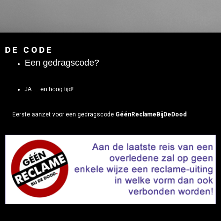
DE CODE
Een gedragscode?
JA … en hoog tijd!
Eerste aanzet voor een gedragscode
G
één
R
eclame
B
ij
D
e
D
ood