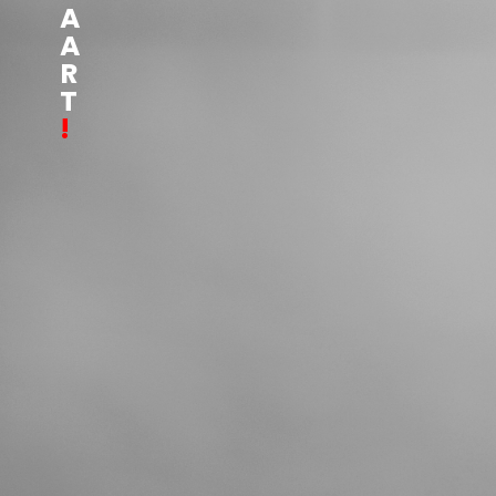
A
A
R
T
!